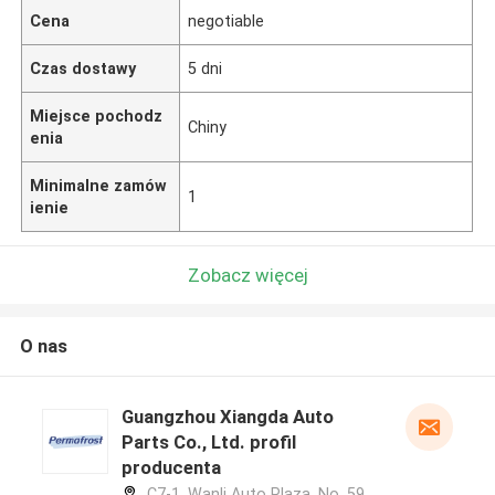
Cena
negotiable
Czas dostawy
5 dni
Miejsce pochodz
Chiny
enia
Minimalne zamów
1
ienie
Zobacz więcej
O nas
Guangzhou Xiangda Auto
Parts Co., Ltd. profil
producenta
C7-1, Wanli Auto Plaza, No. 59,