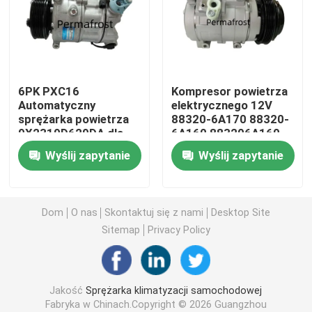
automatyczna sprężarka powietrza
Sprężarka klimatyzacji pojazdu
6PK PXC16
Kompresor powietrza
Automatyczny
elektrycznego 12V
sprężarka powietrza
88320-6A170 88320-
Sprężarka klimatyzacji samochodowej
9X2319D629DA dla
6A160 883206A160
Land Rover Discovery
Wyślij zapytanie
Wyślij zapytanie
Kompresor prądu przemiennego
Zawór sterujący sprężarki klimatyzacji
Dom
O nas
Skontaktuj się z nami
Desktop Site
Sitemap
Privacy Policy
sprzęgło sprężarki klimatyzacji
Jakość
Sprężarka klimatyzacji samochodowej
Elektryczna sprężarka klimatyzacji
Fabryka w Chinach.Copyright © 2026 Guangzhou