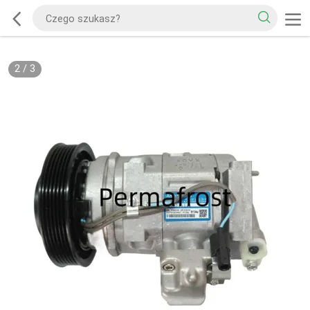
2
/
3