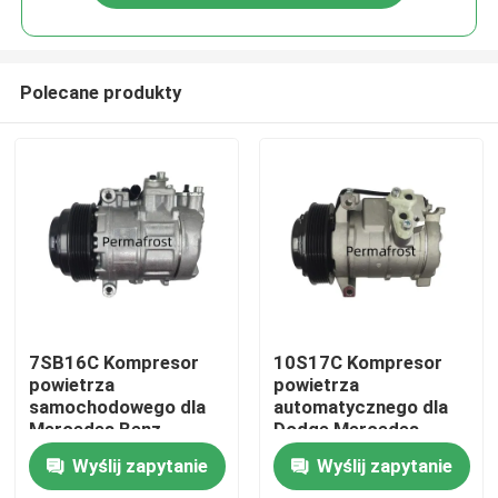
Polecane produkty
Do domu
7SB16C Kompresor
10S17C Kompresor
powietrza
powietrza
samochodowego dla
automatycznego dla
Produkty
Mercedes Benz
Dodge Mercedes
Sprinter GM ZAFIRA
447220-4004
Wyślij zapytanie
Wyślij zapytanie
Chrysler Crossfire
A0002343511
O nas
Dodge A0002302011
4472204004